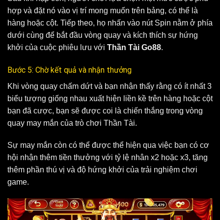
hợp và đặt nó vào vị trí mong muốn trên bảng, có thể là
hàng hoặc cột. Tiếp theo, họ nhấn vào nút Spin nằm ở phía
dưới cùng để bắt đầu vòng quay và kích thích sự hứng
khởi của cuộc phiêu lưu với
Thần Tài Go88
.
Bước 5: Chờ kết quả và nhận thưởng
Khi vòng quay chấm dứt và bạn nhận thấy rằng có ít nhất 3
biểu tượng giống nhau xuất hiện liền kề trên hàng hoặc cột
bạn đã cược, bạn sẽ được coi là chiến thắng trong vòng
quay may mắn của trò chơi Thần Tài.
Sự may mắn còn có thể được thể hiện qua việc bạn có cơ
hội nhận thêm tiền thưởng với tỷ lệ nhân x2 hoặc x3, tăng
thêm phần thú vị và độ hứng khởi của trải nghiệm chơi
game.