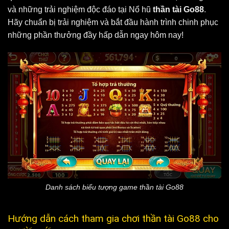
và những trải nghiệm độc đáo tại Nổ hũ
thần tài Go88
.
Hãy chuẩn bị trải nghiệm và bắt đầu hành trình chinh phục
những phần thưởng đầy hấp dẫn ngay hôm nay!
Danh sách biểu tượng game thần tài Go88
Hướng dẫn cách tham gia chơi thần tài Go88 cho