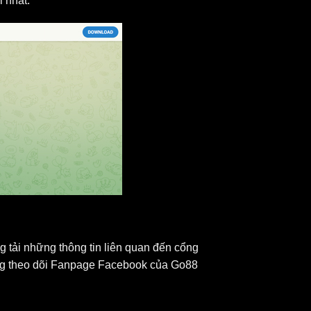
i nhất.
 tải những thông tin liên quan đến cổng
cùng theo dõi Fanpage Facebook của Go88