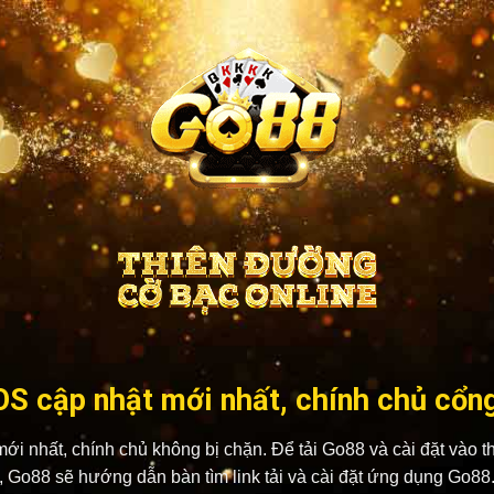
OS cập nhật mới nhất, chính chủ cổ
i nhất, chính chủ không bị chặn. Để tải Go88 và cài đặt vào th
ây, Go88 sẽ hướng dẫn bàn tìm link tải và cài đặt ứng dụng Go88