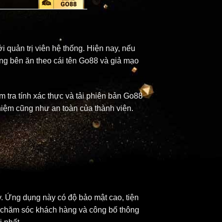
 quản trị viên hệ thống. Hiện nay, nếu
ững bên ăn theo cái tên Go88 và giả mạo
m tra tính xác thực và tải phiên bản Go88
hiệm cũng như an toàn của thành viên.
y. Ứng dụng này có độ bảo mật cao, tiện
h chăm sóc khách hàng và công bố thông