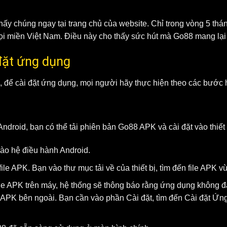
 thấy chúng ngay tại trang chủ của website. Chỉ trong vòng 5 th
mọi miền Việt Nam. Điều này cho thấy sức hút mà Go88 mang lại 
đặt ứng dụng
ập, để cài đặt ứng dụng, mọi người hãy thực hiện theo các bướ
ndroid, bạn có thể tải phiên bản Go88 APK và cài đặt vào thiết
vào hệ điều hành Android.
ile APK. Bạn vào thư mục tải về của thiết bị, tìm đến file APK vừ
file APK trên máy, hệ thống sẽ thông báo rằng ứng dụng không đ
file APK bên ngoài. Bạn cần vào phần Cài đặt, tìm đến Cài đặt 