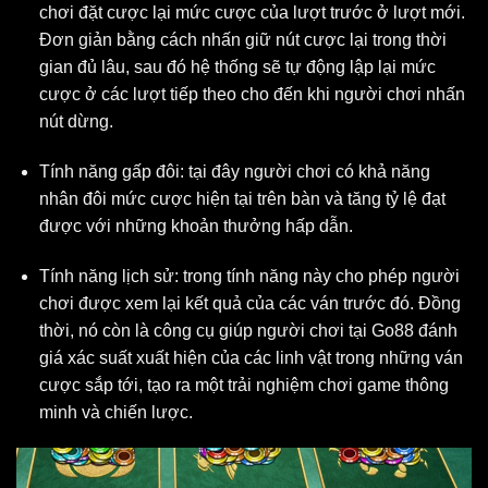
chơi đặt cược lại mức cược của lượt trước ở lượt mới.
Đơn giản bằng cách nhấn giữ nút cược lại trong thời
gian đủ lâu, sau đó hệ thống sẽ tự động lập lại mức
cược ở các lượt tiếp theo cho đến khi người chơi nhấn
nút dừng.
Tính năng gấp đôi: tại đây người chơi có khả năng
nhân đôi mức cược hiện tại trên bàn và tăng tỷ lệ đạt
được với những khoản thưởng hấp dẫn.
Tính năng lịch sử: trong tính năng này cho phép người
chơi được xem lại kết quả của các ván trước đó. Đồng
thời, nó còn là công cụ giúp người chơi tại Go88 đánh
giá xác suất xuất hiện của các linh vật trong những ván
cược sắp tới, tạo ra một trải nghiệm chơi game thông
minh và chiến lược.