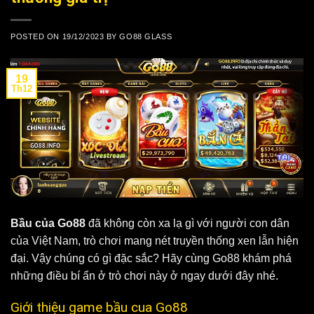
POSTED ON
19/12/2023
BY
GO88 GLASS
19
Th12
Bầu của Go88
đã không còn xa lạ gì với người con dân
của Việt Nam, trò chơi mang nét truyền thống xen lẫn hiện
đại. Vậy chúng có gì đặc sắc? Hãy cùng Go88 khám phá
những điều bí ẩn ở trò chơi này ở ngay dưới đây nhé.
Giới thiệu game bầu cua Go88