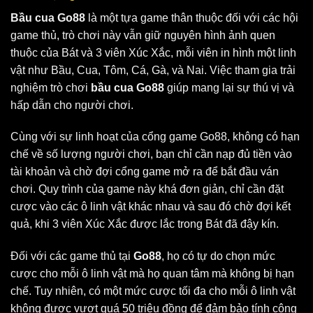
Bầu cua Go88
là một tựa game thân thuộc đối với các hội
game thủ, trò chơi này vẫn giữ nguyên hình ảnh quen
thuộc của Bát và 3 viên Xúc Xắc, mỗi viên in hình một linh
vật như Bầu, Cua, Tôm, Cá, Gà, và Nai. Việc tham gia trải
nghiệm trò chơi
bầu cua Go88
giúp mang lại sự thú vị và
hấp dẫn cho người chơi.
Cùng với sự linh hoạt của cổng game Go88, không có hạn
chế về số lượng người chơi, bạn chỉ cần nạp đủ tiền vào
tài khoản và chờ đợi cổng game mở ra để bắt đầu ván
chơi. Quy trình của game này khá đơn giản, chỉ cần đặt
cược vào các ô linh vật khác nhau và sau đó chờ đợi kết
quả, khi 3 viên Xúc Xắc được lắc trong Bát đã đậy kín.
Đối với các game thủ tại
Go88
, họ có tự do chọn mức
cược cho mỗi ô linh vật mà họ quan tâm mà không bị hạn
chế. Tuy nhiên, có một mức cược tối đa cho mỗi ô linh vật
không được vượt quá 50 triệu đồng để đảm bảo tính công