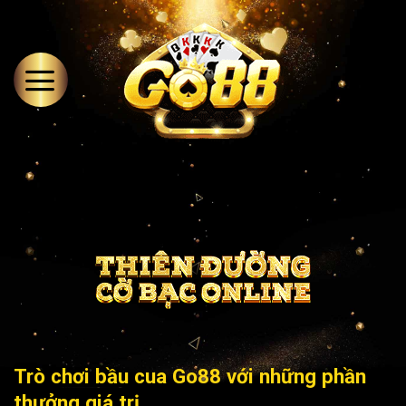
Skip
to
content
Trò chơi bầu cua Go88 với những phần
thưởng giá trị