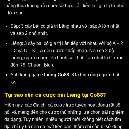
thắng thua khi người chơi sở hữu các liên kết giá trị từ nhỏ
– lớn sau:
Sáp: 3 cây bài có giá trị bằng nhau với sáp A lớn nhất
và sáp 2 nhỏ nhất.
Liêng: 3 cây bài có giá trị liên tiếp với nhau với bộ A – 2
– 3 và Q – K – A đều được chấp nhận. Nếu có 2 bộ
Liêng, người chơi tiến hành so chất, cao nhất là Cơ rồi
đến Rô, Chuồn, Bích.
Ảnh trong game
Liêng Go88
: 3 lá hình ông người bất
kỳ.
Tại sao nên cá cược bài Liêng tại Go88?
Hiện nay, các địa chỉ cá cược trực tuyến hoạt động rất sôi
nổi và mang đến cho cược thủ những lựa chọn trải nghiệm
đa dạng. Tuy nhiên, nhiều người mới không biết cách tìm
địa chỉ uy tín nên đã mất tiền oan, thậm chí còn bị sử dụng