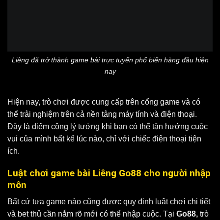
Liêng đã trở thành game bài trực tuyến phổ biến hàng đầu hiện
nay
Hiện nay, trò chơi được cung cấp trên cổng game và có
thể trải nghiệm trên cả nền tảng máy tính và điện thoại.
Đây là điểm cộng lý tưởng khi bạn có thể tận hưởng cuộc
vui của mình bất kể lúc nào, chỉ với chiếc điện thoại tiện
ích.
Luật chơi game bài Liêng Go88 cho người nhập
môn
Bất cứ tựa game nào cũng được quy định luật chơi chi tiết
và bet thủ cần nắm rõ mới có thể nhập cuộc. Tại
Go88
,
trò