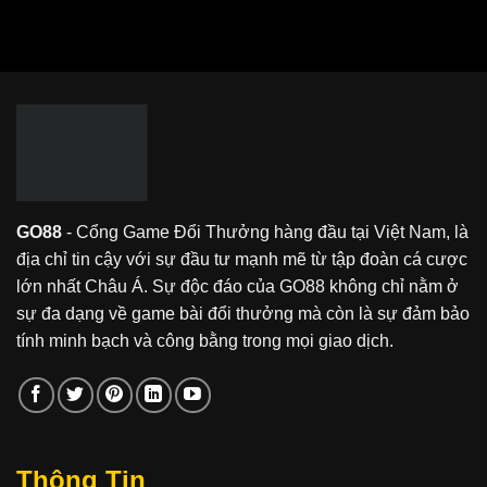
GO88
- Cổng Game Đổi Thưởng hàng đầu tại Việt Nam, là
địa chỉ tin cậy với sự đầu tư mạnh mẽ từ tập đoàn cá cược
lớn nhất Châu Á. Sự độc đáo của GO88 không chỉ nằm ở
sự đa dạng về game bài đổi thưởng mà còn là sự đảm bảo
tính minh bạch và công bằng trong mọi giao dịch.
Thông Tin