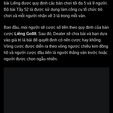
bài Liêng được quy định các bàn chơi tối đa 5 và 9 người.
Bộ bài Tây 52 lá được sử dụng làm công cụ tổ chức trò
chơi và mỗi người nhận về 3 lá trong mỗi ván.
Ban đầu, mọi người sẽ cược số tiền theo quy định của bàn
cược
Liêng Go88
. Sau đó, Dealer sẽ chia bài và bạn dựa
vào giá trị lá bài để quyết định có nên cược hay không.
Vòng cược được diễn ra theo vòng ngược chiều kim đồng
hồ và người cược đầu tiên là người thắng ván trước hoặc
người được chọn ngẫu nhiên.