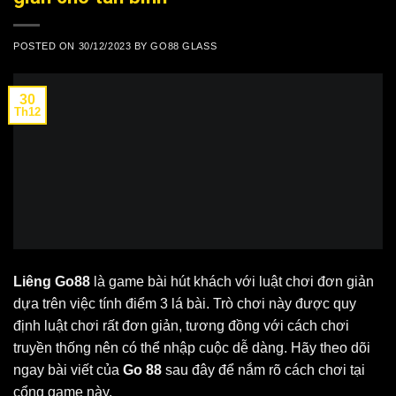
POSTED ON
30/12/2023
BY
GO88 GLASS
30
Th12
Liêng Go88
là game bài hút khách với luật chơi đơn giản
dựa trên việc tính điểm 3 lá bài. Trò chơi này được quy
định luật chơi rất đơn giản, tương đồng với cách chơi
truyền thống nên có thể nhập cuộc dễ dàng. Hãy theo dõi
ngay bài viết của
Go 88
sau đây để nắm rõ cách chơi tại
cổng game này.