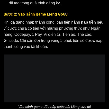
đã tạo trong quá trình đăng ký.
Bước 2: Vào sảnh game Liêng Go88
Khi đã đăng nhập thành công, bạn tiến hành
nạp tiền
nếu
ví cược chưa có tiền với những phương thức như Ngân
hàng, Codepay, 1 Pay, Ví điện tử, Tiền ảo, Thẻ cào,
Giftcode. Chỉ cần đợi trong vòng 5 phút, tiền sẽ được nạp
thành công vào tài khoản.
Vào sảnh game để nhập cuộc bài Liêng cực dễ