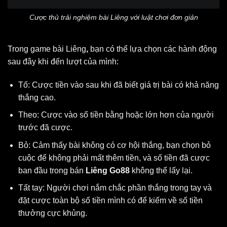
Cược thủ trải nghiệm bài Liêng với luật chơi đơn giản
Trong game bài Liêng
,
bạn có thể lựa chọn các hành động
sau đây khi đến lượt của mình:
Tố: Cược tiền vào sau khi đã biết giá trị bài có khả năng
thắng cao.
Theo: Cược vào số tiền bằng hoặc lớn hơn của người
trước đã cược.
Bỏ: Cảm thấy bài không có cơ hội thắng, bạn chọn bỏ
cuộc để không phải mất thêm tiền, và số tiền đã cược
ban đầu trong bán
Liêng Go88
không thể lấy lại.
Tất tay: Người chơi nắm chắc phần thắng trong tay và
đặt cược toàn bộ số tiền mình có để kiếm về số tiền
thưởng cực khủng.