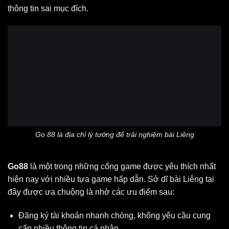
thông tin sai mục đích.
Go 88 là địa chỉ lý tưởng để trải nghiệm bài Liêng
Go88
là một trong những cổng game được yêu thích nhất
hiện nay với nhiều tựa game hấp dẫn. Sở dĩ bài Liêng tại
đây được ưa chuộng là nhờ các ưu điểm sau:
Đăng ký tài khoản nhanh chóng, không yêu cầu cung
cấp nhiều thông tin cá nhân.