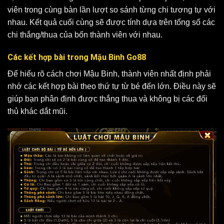
viên trong cùng bàn lần lượt so sánh từng chi tương tự với
nhau. Kết quả cuối cùng sẽ được tính dựa trên tổng số các
chi thắng/thua của bốn thành viên với nhau.
Các kết hợp bài trong Mậu Binh Go88
Để hiểu rõ cách chơi Mậu Binh, thành viên nhất định phải
nhớ các kết hợp bài theo thứ tự từ bé đến lớn. Điều này sẽ
giúp bạn phân định được thắng thua và không bị các đối
thủ khác dắt mũi.