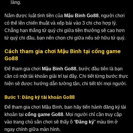
làng.
Nắm được luật tính tiền của
Mậu Binh Go88
, người chơi
có thể lên chiến thuật và xếp bài vào 3 chi cho hợp lý.
Chẳng hạn thắng tứ quý chi giữa tiền thưởng sẽ cao hơn
tứ quý chi đầu, bạn nên chọn chi giữa nếu sở hữu tứ quý.
Cách tham gia chơi Mậu Binh tại cổng game
Go88
Để tham gia chơi
Mậu Binh Go88
, bước đầu tiên là bạn
cần có một tài khoản giải trí tại đây. Chi tiết từng bước thực
hiện sẽ được hướng dẫn tường tận, chi tiết tới mọi người.
Bước 1: Đăng ký tài khoản Go88
Để tham gia chơi Mậu Binh, bạn hãy tiến hành đăng ký tài
khoản tại
cổng game Go88
. Mọi người chỉ cần truy cập
vào trang chủ sân chơi sẽ thấy ô “
Đăng ký
” màu tím ở
ngay chính giữa màn hình.