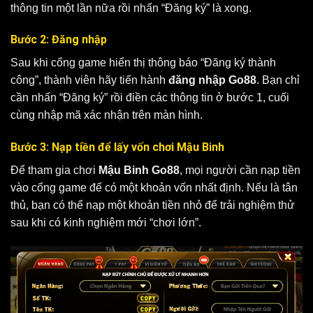
thông tin một lần nữa rồi nhấn “Đăng ký” là xong.
Bước 2: Đăng nhập
Sau khi cổng game hiển thị thông báo “Đăng ký thành
công”, thành viên hãy tiến hành
đăng nhập
Go88
. Bạn chỉ
cần nhấn “Đăng ký” rồi điền các thông tin ở bước 1, cuối
cùng nhập mã xác nhận trên màn hình.
Bước 3: Nạp tiền để lấy vốn chơi Mậu Binh
Để tham gia chơi
Mậu Binh Go88
, mọi người cần nạp tiền
vào cổng game để có một khoản vốn nhất định. Nếu là tân
thủ, bạn có thể nạp một khoản tiền nhỏ để trải nghiệm thử
sau khi có kinh nghiệm mới “chơi lớn”.