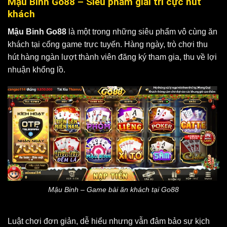
Mậu Binh Go88 – Siêu phẩm giải trí cực hút
khách
Mậu Binh Go88
là một trong những siêu phẩm vô cùng ăn
khách tại cổng game trực tuyến. Hàng ngày, trò chơi thu
hút hàng ngàn lượt thành viên đăng ký tham gia, thu về lợi
nhuận khổng lồ.
Mậu Binh – Game bài ăn khách tại Go88
Luật chơi đơn giản, dễ hiểu nhưng vẫn đảm bảo sự kịch