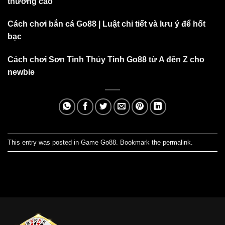
thưởng cao
Cách chơi bắn cá Go88 | Luật chi tiết và lưu ý để hốt
bạc
Cách chơi Sơn Tinh Thủy Tinh Go88 từ A đến Z cho
newbie
This entry was posted in
Game Go88
. Bookmark the
permalink
.