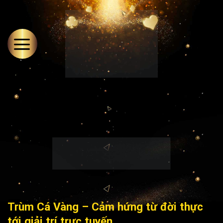
Skip
to
content
Trùm Cá Vàng – Cảm hứng từ đời thực
tới giải trí trực tuyến