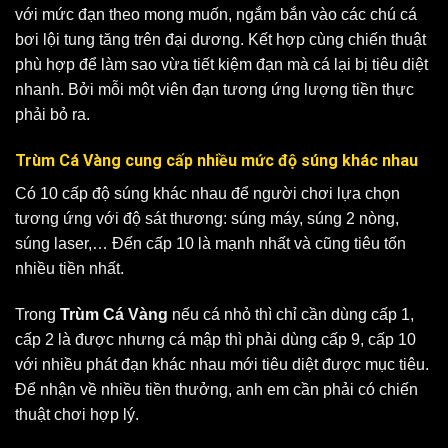
với mức đạn theo mong muốn, ngắm bắn vào các chú cá
bơi lội tung tăng trên đại dương. Kết hợp cùng chiến thuật
phù hợp để làm sao vừa tiết kiệm đạn mà cá lại bị tiêu diệt
nhanh. Bởi mỗi một viên đạn tương ứng lượng tiền thực
phải bỏ ra.
Trùm Cá Vàng cung cấp nhiều mức độ súng khác nhau
Có 10 cấp độ súng khác nhau để người chơi lựa chọn
tương ứng với độ sát thương: súng máy, súng 2 nòng,
súng laser,… Đến cấp 10 là mạnh nhất và cũng tiêu tốn
nhiều tiền nhất.
Trong
Trùm Cá Vàng
nếu cá nhỏ thì chỉ cần dùng cấp 1,
cấp 2 là được nhưng cá mập thì phải dùng cấp 9, cấp 10
với nhiều phát đạn khác nhau mới tiêu diệt được mục tiêu.
Để nhận về nhiều tiền thưởng, anh em cần phải có chiến
thuật chơi hợp lý.