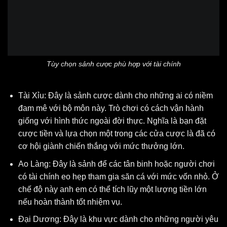
Tùy chọn sảnh cược phù hợp với tài chính
Tài Xỉu: Đây là sảnh cược dành cho những ai có niềm
đam mê với bộ môn này. Trò chơi có cách vận hành
giống với hình thức ngoài đời thực. Nghĩa là bạn đặt
cược tiền và lựa chọn một trong các cửa cược là đã có
cơ hội giành chiến thắng với mức thưởng lớn.
Ao Làng: Đây là sảnh để các tân binh hoặc người chơi
có tài chính eo hẹp tham gia săn cá với mức vốn nhỏ. Ở
chế độ này anh em có thể tích lũy một lượng tiền lớn
nếu hoàn thành tốt nhiệm vụ.
Đại Dương: Đây là khu vực dành cho những người yêu