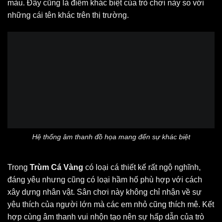
màu. Đây cũng là điểm khác biệt của trò chơi này so với
những cái tên khác trên thị trường.
Hệ thống âm thanh đồ họa mang đến sự khác biệt
Trong
Trùm Cá Vàng
có loại cá thiết kế rất ngộ nghĩnh,
đáng yêu nhưng cũng có loại hầm hố phù hợp với cách
xây dựng nhân vật. Sân chơi này không chỉ nhận về sự
yêu thích của người lớn mà các em nhỏ cũng thích mê. Kết
hợp cùng âm thanh vui nhộn tạo nên sự hấp dẫn của trò