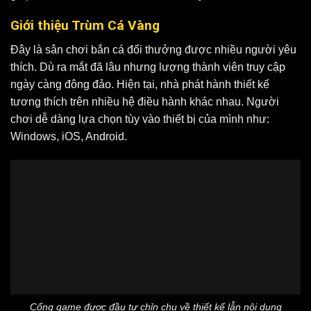
Giới thiệu Trùm Cá Vàng
Đây là sân chơi bắn cá đổi thưởng được nhiều người yêu
thích. Dù ra mắt đã lâu nhưng lượng thành viên truy cập
ngày càng đông đảo. Hiện tại, nhà phát hành thiết kế
tương thích trên nhiều hệ điều hành khác nhau. Người
chơi dễ dàng lựa chọn tùy vào thiết bị của mình như:
Windows, iOS, Android.
Cổng game được đầu tư chỉn chu về thiết kế lẫn nội dung