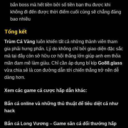
bắn boss mà hết tiền bởi số tiền bạn thu được khi
không đi đến được thời điểm cuối cùng sẽ chẳng đáng
bao nhiêu
Tổng kết
Trùm Cá Vàng
luôn khiến tất cả những thành viên tham
gia phải hưng phấn. Lý do không chỉ bởi giao diện đặc sắc
mà tại đây còn sở hữu cơ hội thắng lớn giúp anh em thỏa
mãn đam mê làm giàu. Chỉ cần áp dụng bí kíp
Go88.glass
vừa chia sẻ là con đường dẫn tới chiến thắng trở nên dễ
dàng hơn.
Xem các game cá cược hấp dẫn khác:
Bắn cá online và những thủ thuật để tiêu diệt cá như
hack
Bắn cá Long Vương – Game săn cá đổi thưởng hấp