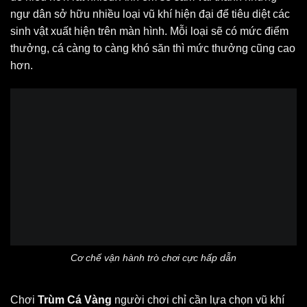
ngư dân sở hữu nhiều loại vũ khí hiện đại để tiêu diệt các
sinh vật xuất hiện trên màn hình. Mỗi loại sẽ có mức điểm
thưởng, cá càng to càng khó săn thì mức thưởng cũng cao
hơn.
Cơ chế vận hành trò chơi cực hấp dẫn
Chơi
Trùm Cá Vàng
người chơi chỉ cần lựa chọn vũ khí