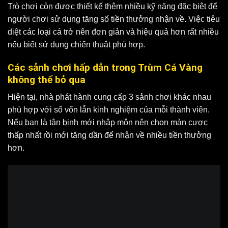
Trò chơi còn được thiết kế thêm nhiều kỹ năng đặc biệt để
người chơi sử dụng tăng số tiền thưởng nhận về. Việc tiêu
diệt các loại cá trở nên đơn giản và hiệu quả hơn rất nhiều
nếu biết sử dụng chiến thuật phù hợp.
Các sảnh chơi hấp dẫn trong Trùm Cá Vàng
không thể bỏ qua
Hiện tại, nhà phát hành cung cấp 3 sảnh chơi khác nhau
phù hợp với số vốn lẫn kinh nghiệm của mỗi thành viên.
Nếu bạn là tân binh mới nhập môn nên chọn màn cược
thấp nhất rồi mới tăng dần để nhận về nhiều tiền thưởng
hơn.