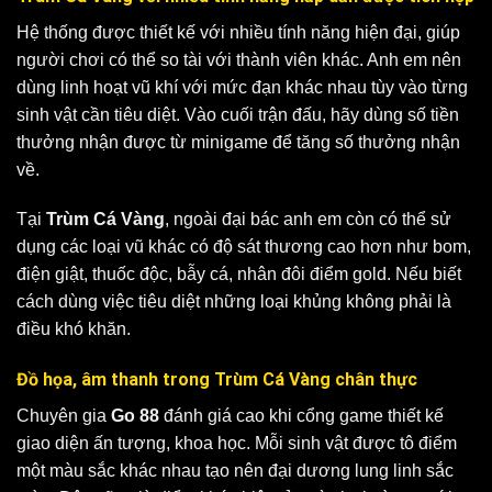
Hệ thống được thiết kế với nhiều tính năng hiện đại, giúp
người chơi có thể so tài với thành viên khác. Anh em nên
dùng linh hoạt vũ khí với mức đạn khác nhau tùy vào từng
sinh vật cần tiêu diệt. Vào cuối trận đấu, hãy dùng số tiền
thưởng nhận được từ minigame để tăng số thưởng nhận
về.
Tại
Trùm Cá Vàng
, ngoài đại bác anh em còn có thể sử
dụng các loại vũ khác có độ sát thương cao hơn như bom,
điện giật, thuốc độc, bẫy cá, nhân đôi điểm gold. Nếu biết
cách dùng việc tiêu diệt những loại khủng không phải là
điều khó khăn.
Đồ họa, âm thanh trong Trùm Cá Vàng chân thực
Chuyên gia
Go 88
đánh giá cao khi cổng game thiết kế
giao diện ấn tượng, khoa học. Mỗi sinh vật được tô điểm
một màu sắc khác nhau tạo nên đại dương lung linh sắc