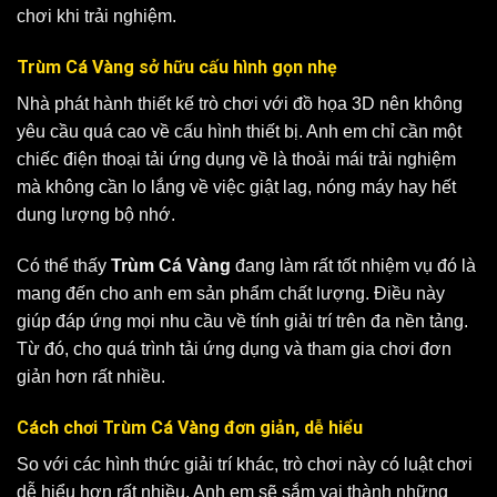
chơi khi trải nghiệm.
Trùm Cá Vàng sở hữu cấu hình gọn nhẹ
Nhà phát hành thiết kế trò chơi với đồ họa 3D nên không
yêu cầu quá cao về cấu hình thiết bị. Anh em chỉ cần một
chiếc điện thoại tải ứng dụng về là thoải mái trải nghiệm
mà không cần lo lắng về việc giật lag, nóng máy hay hết
dung lượng bộ nhớ.
Có thể thấy
Trùm Cá Vàng
đang làm rất tốt nhiệm vụ đó là
mang đến cho anh em sản phẩm chất lượng. Điều này
giúp đáp ứng mọi nhu cầu về tính giải trí trên đa nền tảng.
Từ đó, cho quá trình tải ứng dụng và tham gia chơi đơn
giản hơn rất nhiều.
Cách chơi Trùm Cá Vàng đơn giản, dễ hiểu
So với các hình thức giải trí khác, trò chơi này có luật chơi
dễ hiểu hơn rất nhiều. Anh em sẽ sắm vai thành những