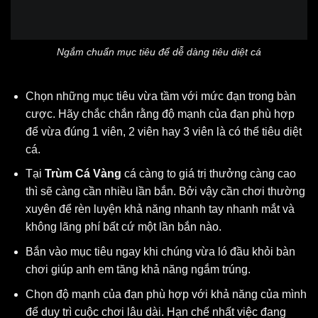
Ngắm chuẩn mục tiêu để dễ dàng tiêu diệt cá
Chọn những mục tiêu vừa tầm với mức đạn trong bàn
cược. Hãy chắc chắn rằng độ mạnh của đạn phù hợp
để vừa đúng 1 viên, 2 viên hay 3 viên là có thể tiêu diệt
cá.
Tại
Trùm Cá Vàng
cá càng to giá trị thưởng càng cao
thì sẽ càng cần nhiều lần bắn. Bởi vậy cần chơi thường
xuyên để rèn luyện khả năng nhanh tay nhanh mắt và
không lãng phí bất cứ một lần bắn nào.
Bắn vào mục tiêu ngay khi chúng vừa ló đầu khỏi bàn
chơi giúp anh em tăng khả năng ngắm trúng.
Chọn độ mạnh của đạn phù hợp với khả năng của mình
để duy trì cuộc chơi lâu dài. Hạn chế nhất việc đang