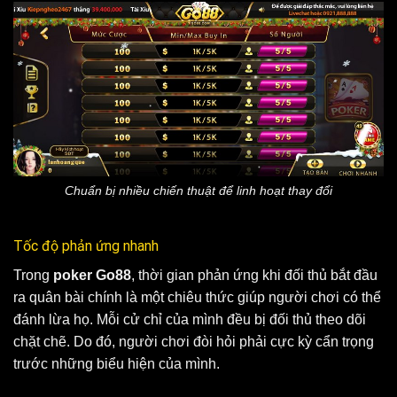
Chuẩn bị nhiều chiến thuật để linh hoạt thay đổi
Tốc độ phản ứng nhanh
Trong
poker Go88
, thời gian phản ứng khi đối thủ bắt đầu
ra quân bài chính là một chiêu thức giúp người chơi có thể
đánh lừa họ. Mỗi cử chỉ của mình đều bị đối thủ theo dõi
chặt chẽ. Do đó, người chơi đòi hỏi phải cực kỳ cẩn trọng
trước những biểu hiện của mình.