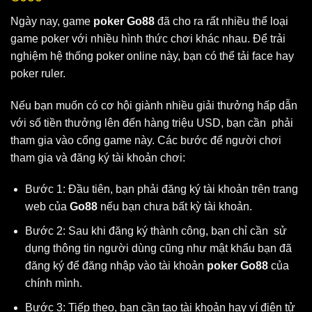
Ngày nay, game
poker Go88
đã cho ra rất nhiều thể loại
game poker với nhiều hình thức chơi khác nhau. Để trải
nghiệm hệ thống poker online này, bạn có thể tải face hay
poker ruler.
Nếu bạn muốn có cơ hội giành nhiều giải thưởng hấp dẫn
với số tiền thưởng lên đến hàng triệu USD, bạn cần phải
tham gia vào cổng game này. Các bước để người chơi
tham gia và đăng ký tài khoản chơi:
Bước 1: Đầu tiên, bạn phải đăng ký tài khoản trên trang
web của
Go88
nếu bạn chưa bất kỳ tài khoản.
Bước 2: Sau khi đăng ký thành công, bạn chỉ cần sử
dụng thông tin người dùng cũng như mật khẩu bạn đã
đăng ký để đăng nhập vào tài khoản
poker Go88
của
chính mình.
Bước 3: Tiếp theo, bạn cần tạo tài khoản hay ví điện tử