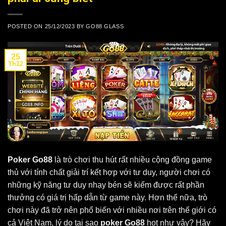
POSTED ON
25/12/2023
BY
GO88 GLASS
25
Th12
Poker Go88
là trò chơi thu hút rất nhiều cộng đồng game
thủ với tính chất giải trí kết hợp với tư duy, người chơi có
những kỹ năng tư duy nhạy bén sẽ kiếm được rất phần
thưởng có giá trị hấp dẫn từ game này. Hơn thế nữa, trò
chơi này đã trở nên phổ biến với nhiều nơi trên thế giới có
cả Việt Nam, lý do tại sao
poker Go88
hot như vậy? Hãy