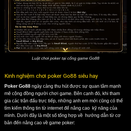
Luật chơi poker tại cổng game Go88
Kinh nghiệm chơi poker Go88 siêu hay
Poker Go88
ngày càng thu hút được sự quan tâm mạnh
mẽ cộng đồng người chơi game. Bên cạnh đó, khi tham
gia các trận đấu trực tiếp, những anh em mới cũng có thể
tìm kiếm thông tin từ internet để nâng cao kỹ năng của
mình. Dưới đây là một số tổng hợp về hướng dẫn từ cơ
bản đến nâng cao về game poker: