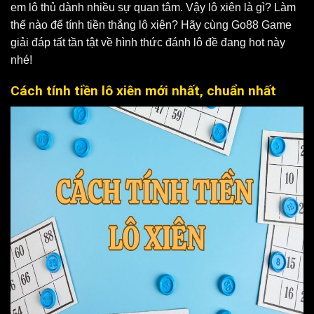
em lô thủ dành nhiều sự quan tâm. Vậy lô xiên là gì? Làm
thế nào để tính tiền thắng lô xiên? Hãy cùng Go88 Game
giải đáp tất tần tật về hình thức đánh lô đề đang hot này
nhé!
Cách tính tiền lô xiên mới nhất, chuẩn nhất