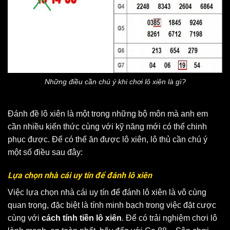
Những điều cần chú ý khi chơi lô xiên là gì?
Đánh đề lô xiên là một trong những bộ môn mà anh em
cần nhiều kiến thức cùng với kỹ năng mới có thể chinh
phục được. Để có thể ăn được lô xiên, lô thủ cần chú ý
một số điều sau đây:
Lựa chọn nhà cái uy tín để đánh lô xiên
Việc lựa chọn nhà cái uy tín để đánh lô xiên là vô cùng
quan trọng, đặc biệt là tính minh bạch trong việc đặt cược
cùng với
cách tính tiền lô xiên
. Để có trải nghiệm chơi lô