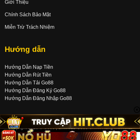
Giới Thiệu
Chính Sách Bảo Mật
Miễn Trừ Trách Nhiệm
Hướng dẫn
Hướng Dẫn Nạp Tiền
Hướng Dẫn Rút Tiền
Hướng Dẫn Tải Go88
Hướng Dẫn Đăng Ký Go88
Hướng Dẫn Đăng Nhập Go88
Copyright 2026 © Go88 | Link Vào Go88 Chính Hãng Mới Nhất
2023