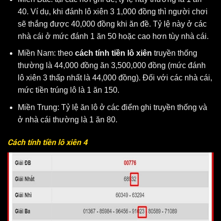
40. Ví dụ, khi đánh lô xiên 3 1,000 đồng thì người chơi
sẽ thắng được 40,000 đồng khi ăn đề. Tỷ lệ này ở các
nhà cái ở mức đánh 1 ăn 50 hoặc cao hơn tùy nhà cái.
Miền Nam: theo
cách tính tiền lô xiên
truyền thống
thường là 44,000 đồng ăn 3,500,000 đồng (mức đánh
lô xiên 3 thấp nhất là 44,000 đồng). Đối với các nhà cái,
mức tiền trúng lô là 1 ăn 150.
Miền Trung: Tỷ lệ ăn lô ở các điểm ghi truyền thống và
ở nhà cái thường là 1 ăn 80.
Cách tính tiền lô xiên 4