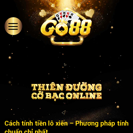
Skip
to
content
Cách tính tiền lô xiên – Phương pháp tính
chuẩn chỉ nhất