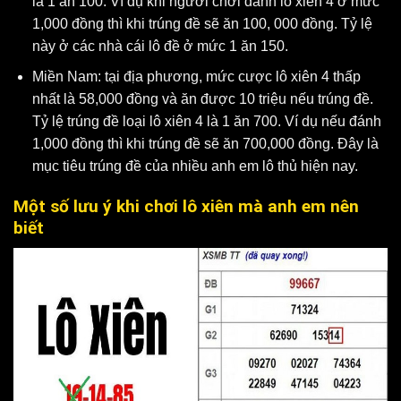
là 1 ăn 100. Ví dụ khi người chơi đánh lô xiên 4 ở mức
1,000 đồng thì khi trúng đề sẽ ăn 100, 000 đồng. Tỷ lệ
này ở các nhà cái lô đề ở mức 1 ăn 150.
Miền Nam: tại địa phương, mức cược lô xiên 4 thấp
nhất là 58,000 đồng và ăn được 10 triệu nếu trúng đề.
Tỷ lệ trúng đề loại lô xiên 4 là 1 ăn 700. Ví dụ nếu đánh
1,000 đồng thì khi trúng đề sẽ ăn 700,000 đồng. Đây là
mục tiêu trúng đề của nhiều anh em lô thủ hiện nay.
Một số lưu ý khi chơi lô xiên mà anh em nên
biết