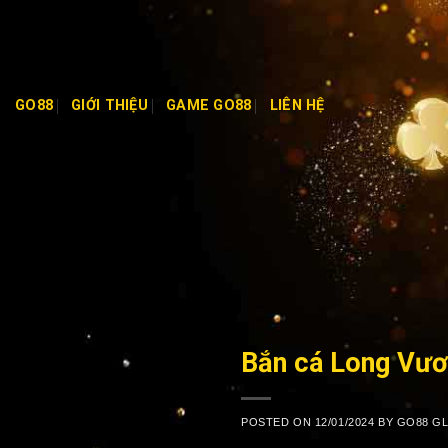
Skip
to
content
GO88
GIỚI THIỆU
GAME GO88
LIÊN HỆ
Bắn cá Long Vươ
POSTED ON
12/01/2024
BY
GO88 G