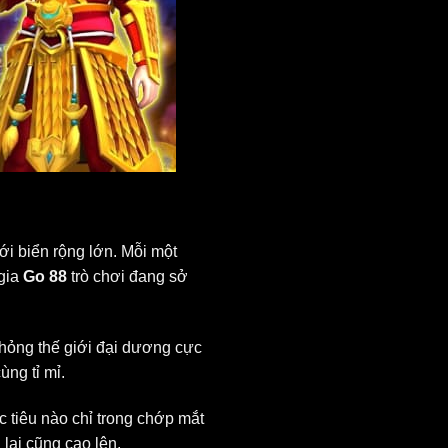
i biển rộng lớn. Mỗi một
 gia
Go 88
trò chơi đang sở
phỏng thế giới đại dương cực
ùng tỉ mỉ.
c tiêu nào chỉ trong chớp mắt
lại cũng cao lên.