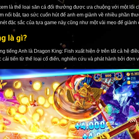
m là thể loại săn cá đổi thưởng được ưa chuộng với một lối ch
m nổi bật, tạo sức cuốn hút để anh em giành về nhiều phần th
ét đặc sắc của tựa game này cũng như một vài mẹo để giành 
g là gì?
g tiếng Anh là Dragon King: Fish xuất hiện ở trên tất cả hệ đ
 cải tiến từ thể loại cổ điển, nghiên cứu và phát hành bởi đơn 