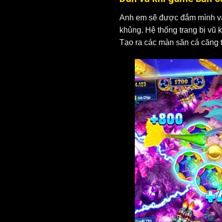
Anh em sẽ được đắm mình vào
khủng. Hệ thống trang bị vũ 
Tạo ra các màn săn cá căng 