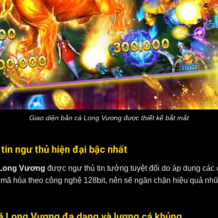
Giao diện bắn cá Long Vương được thiết kế bắt mắt
in ngư thủ hiện đại bậc nhất
 Long Vương
được ngư thủ tin tưởng tuyệt đối do áp dụng các 
 mã hóa theo công nghệ 128bit, nên sẽ ngăn chặn hiệu quả nhữn
á Long Vương đa dạng và lượng cá khủng