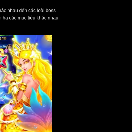
hác nhau đến các loài boss
n hạ các mục tiêu khác nhau.