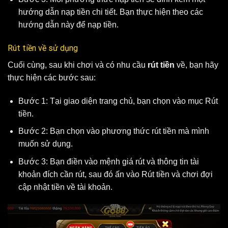
hướng dẫn nạp tiền chi tiết. Bạn thực hiện theo các
hướng dẫn này để nạp tiền.
Rút tiền về sử dụng
Cuối cùng, sau khi chơi và có nhu cầu
rút tiền
về, bạn hãy
thực hiện các bước sau:
Bước 1: Tại giao diện trang chủ, bạn chọn vào mục Rút
tiền.
Bước 2: Bạn chọn vào phương thức rút tiền mà mình
muốn sử dụng.
Bước 3: Bạn điền vào mệnh giá rút và thông tin tài
khoản đích cần rút, sau đó ấn vào Rút tiền và chơi đợi
cập nhật tiền về tài khoản.