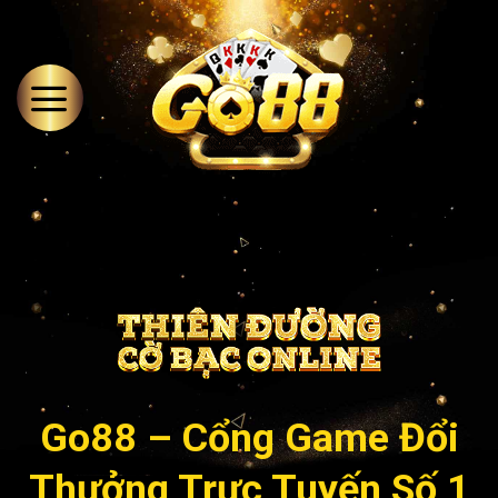
Skip
to
content
Go88 – Cổng Game Đổi
Thưởng Trực Tuyến Số 1