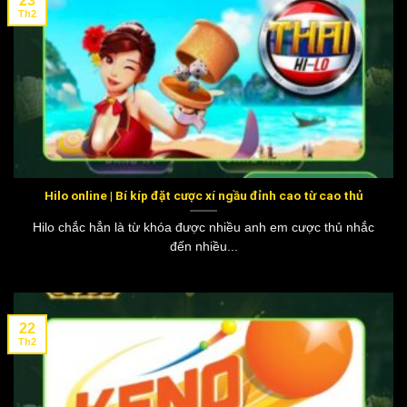
23
Th2
Hilo online | Bí kíp đặt cược xí ngầu đỉnh cao từ cao thủ
Hilo chắc hẳn là từ khóa được nhiều anh em cược thủ nhắc
đến nhiều...
22
Th2