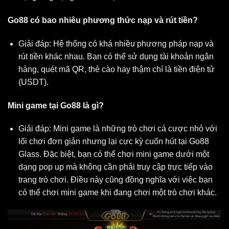
Go88 có bao nhiêu phương thức nạp và rút tiền?
Giải đáp: Hệ thống có khá nhiều phương pháp nạp và
rút tiền khác nhau. Bạn có thể sử dụng tài khoản ngân
hàng, quét mã QR, thẻ cào hay thậm chí là tiền điện tử
(USDT).
Mini game tại Go88 là gì?
Giải đáp: Mini game là những trò chơi cá cược nhỏ với
lối chơi đơn giản nhưng lại cực kỳ cuốn hút tại Go88
Glass. Đặc biệt, bạn có thể chơi mini game dưới một
dạng pop up mà không cần phải truy cập trực tiếp vào
trang trò chơi. Điều này cũng đồng nghĩa với việc bạn
có thể chơi mini game khi đang chơi một trò chơi khác.