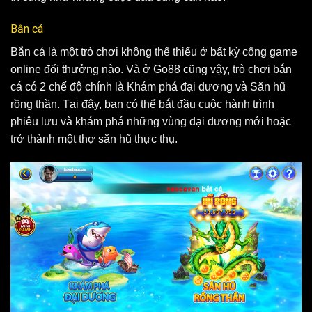
Bắn cá
Bắn cá là một trò chơi không thể thiếu ở bất kỳ cổng game
online đổi thưởng nào. Và ở Go88 cũng vậy, trò chơi bắn
cá có 2 chế độ chính là Khám phá đại dương và Săn hũ
rồng thần. Tại đây, bạn có thể bắt đầu cuộc hành trình
phiêu lưu và khám phá những vùng đại dương mới hoặc
trở thành một thợ săn hũ thực thụ.