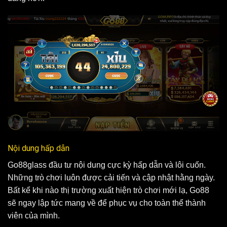
Nội dung hấp dẫn
Go88glass đầu tư nội dung cực kỳ hấp dẫn và lôi cuốn.
Những trò chơi luôn được cải tiến và cập nhật hằng ngày.
Bất kể khi nào thị trường xuất hiện trò chơi mới lạ, Go88
sẽ ngay lập tức mang về để phục vụ cho toàn thể thành
viên của mình.